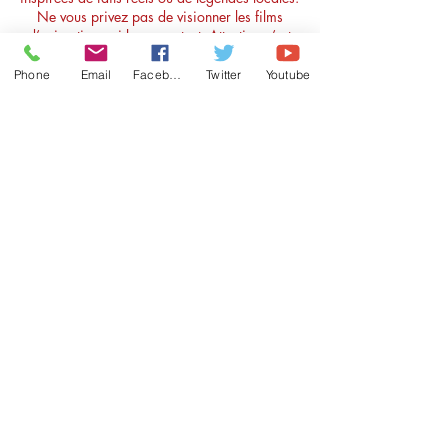
Ne vous privez pas de visionner les films
d’animation qui les racontent. Attention c’est
addictif !
Phone
Email
Facebook
Twitter
Youtube
Pourquoi rendre le bulletin réponse ?
Un jeu concours réalisé en fin d’année permet à
certain d’entre vous de gagner des supers lots
pas trop mal (mais ce n'est pas le Pérou non
plus...)
ENVJ, EVG, que faire avec nos box ?
Vous pouvez soit acheter une box par équipe et
vous affronter : équipe la plus rapide par
exemple, s
oit offrir une box à(u) la futur(e)
marié(e), et la (le) laisser faire la chasse.
A chaque fois, qu'il ou elle veut de l'aide pour
une énigme, vous lui donnez un gage. Vous
pouvez aussi ajouter entre les épreuves, des
épreuves "bar" pour les bois sans soif ou des
défis pour les plus valeureux.