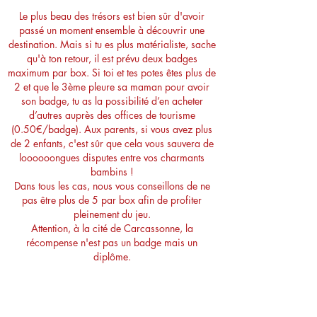
Le plus beau des trésors est bien sûr d'avoir
passé un moment ensemble à découvrir une
destination. Mais si tu es plus matérialiste, sache
qu'à
ton retour, il est prévu deux badges
maximum par box. Si toi et tes potes êtes plus de
2 et que le 3ème pleure sa maman pour avoir
son badge, tu as la possibilité d’en acheter
d’autres auprès des offices de tourisme
(0.50€/badge). Aux parents, si vous avez plus
de 2 enfants, c'est sûr que cela vous sauvera de
loooooongues disputes entre vos charmants
bambins !
Dans tous les cas, nous vous conseillons de ne
pas être plus de 5 par box afin de profiter
pleinement du jeu.
Attention, à la cité de Carcassonne, la
récompense n'est pas un badge mais un
diplôme.
Pourquoi des badges ? N'est ce
pas ringard ?