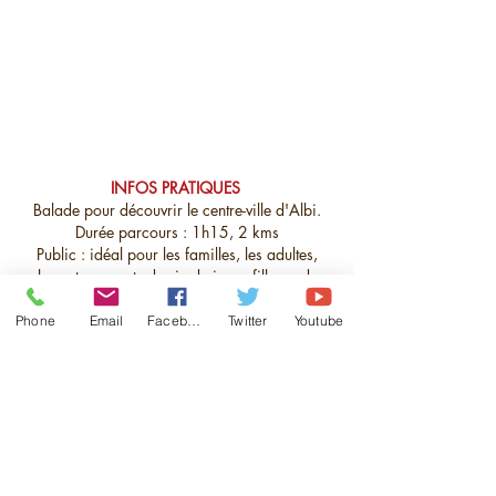
INFOS PRATIQUES
Balade pour découvrir le centre-ville d'Albi.
Durée parcours : 1h15, 2 kms
Public : idéal pour les familles, les adultes,
les enterrements de vie de jeune fille ou de
jeune garçon et pour tous ceux qui veulent
découvrir la ville d’Albi en s’amusant.
Phone
Email
Facebook
Twitter
Youtube
Horaires office de
tourisme
:
lundi à
samedi : 9h30-18h00
Dimanche :10h-17h
Tarif : 16€ la box pour 3 - 4 pers max.