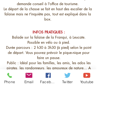
demande conseil à l'office de tourisme.
Le départ de la chasse se fait en haut des escalier de la
falaise mais ne t'inquiète pas, tout est expliqué dans la
box.
INFOS PRATIQUES :
Balade sur la falaise de la Franqui, à Leucate.
Possible en vélo ou à pied.
Durée parcours : 2 h30 à 3h30 (à pied) selon le point
de départ. Vous pouvez prévoir le pique-nique pour
faire un pause.
Public : Idéal pour les familles
, les amis, les ados les
pirates, les randonneurs, les amoureux de nature... A
partir de 8 ans car il faut avoir l'habitude de marcher.
Conseils : Non réalisable en poussettes ou PMR.
Phone
Email
Facebook
Twitter
Youtube
Horaires
:
Horaire de l'office de tourisme de
Leucate
https://www.tourisme-
leucate.fr/pratique/office-de-tourisme/
Tarif :
16€ la box (pour 1/5 personnes)
Tu te poses d'autres questions, c'est ici.