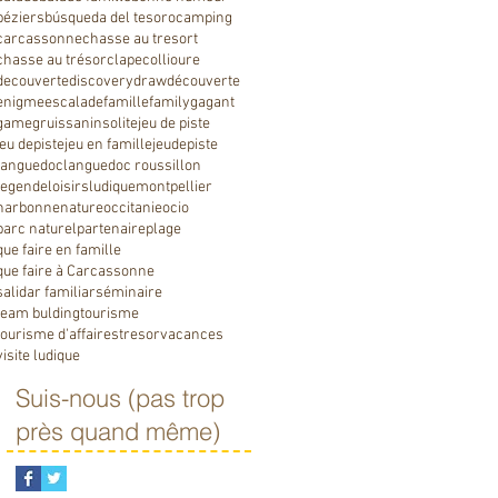
béziers
búsqueda del tesoro
camping
carcassonne
chasse au tresort
chasse au trésor
clape
collioure
decouverte
discovery
draw
découverte
enigme
escalade
famille
family
gagant
game
gruissan
insolite
jeu de piste
jeu depiste
jeu en famille
jeudepiste
languedoc
languedoc roussillon
legende
loisirs
ludique
montpellier
narbonne
nature
occitanie
ocio
parc naturel
partenaire
plage
que faire en famille
que faire à Carcassonne
salidar familiar
séminaire
team bulding
tourisme
tourisme d'affaires
tresor
vacances
visite ludique
Suis-nous (pas trop
près quand même)