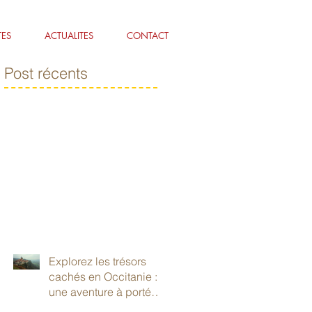
TES
ACTUALITES
CONTACT
Post récents
Explorez les trésors
cachés en Occitanie :
une aventure à portée
de main