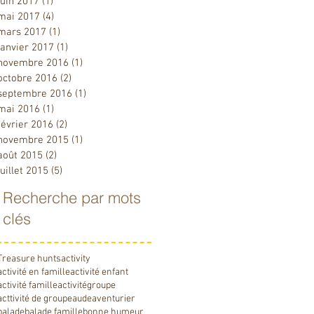
juin 2017
(1)
1 post
mai 2017
(4)
4 posts
mars 2017
(1)
1 post
janvier 2017
(1)
1 post
novembre 2016
(1)
1 post
octobre 2016
(2)
2 posts
septembre 2016
(1)
1 post
mai 2016
(1)
1 post
février 2016
(2)
2 posts
novembre 2015
(1)
1 post
août 2015
(2)
2 posts
juillet 2015
(5)
5 posts
Recherche par mots
clés
Treasure hunts
activity
activité en famille
activité enfant
activité famille
activitégroupe
acttivité de groupe
aude
aventurier
balade
balade famille
bonne humeur