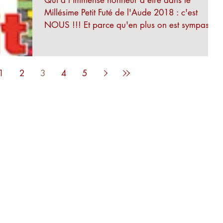
Qui a l'immense honneur d'être dans le
Millésime Petit Futé de l'Aude 2018 : c'est
NOUS !!! Et parce qu'en plus on est sympas
on vous met...
1
2
3
4
5