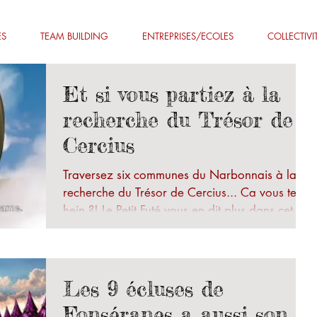
ES
TEAM BUILDING
ENTREPRISES/ECOLES
COLLECTIVI
Et si vous partiez à la
recherche du Trésor de
Cercius
Traversez six communes du Narbonnais à la
recherche du Trésor de Cercius... Ca vous tente
hein ?! Le Petit Futé vous en dit plus dans cet...
Les 9 écluses de
Fonséranes a aussi son